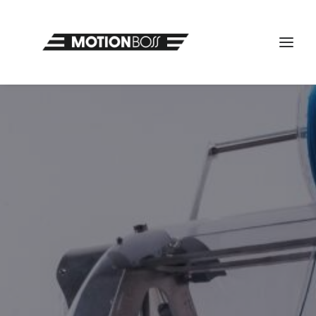
VIDEOPRODUKCE
PORTFOLIO
GRAFIKA A TISK
3D PRINT FOR FREE
RYCHLÉ TIPY!
KONTAKT
SEARCH