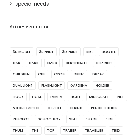
special needs
ŠTÍTKY PRODUKTU
3D MODEL
3DPRINT
3D PRINT
BIKE
BOOTLE
CAR
CARD
CARS
CERTIFICATE
CHARIOT
CHILDREN
CLIP
CYCLE
DRINK
DRZAK
DUAL LIGHT
FLASHLIGHT
GARDENA
HOLDER
HOOK
HOSE
LAMPA
LIGHT
MINECRAFT
NET
NOCNI SVETLO
OBJECT
O RING
PENCIL HOLDER
PEUGEOT
SCHOOLBOY
SEAL
SHADE
SIDE
THULE
TNT
TOP
TRAILER
TRAVELLER
TREX