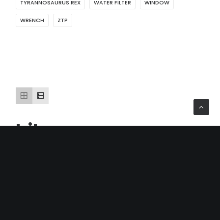
TYRANNOSAURUS REX
WATER FILTER
WINDOW
WRENCH
ZTP
bike
Zobrazen jediný výsledek